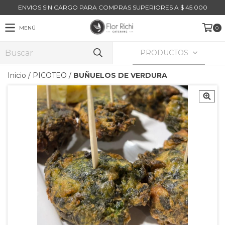
ENVIOS SIN CARGO PARA COMPRAS SUPERIORES A $ 45.000
MENÚ
0
PRODUCTOS
Inicio
/
PICOTEO
/
BUÑUELOS DE VERDURA